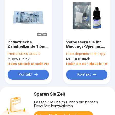
Pädiatrische
Verbessern Sie Ihr
Zahnheilkunde 1.5mL
Bindungs-Spiel mit
CER Pit And Fissure
Universal Bindung 8.
Preis:
USD5.5-USD7.0
Preis:
depends on the qty
Sealants Ins
Generation
MOQ:
50 Stück
MOQ:
100 Stück
Selbstritzenden
Zahnklebstoff
Holen Sie sich aktuelle Preis
Holen Sie sich aktuelle Preis
Kontakt
Kontakt
Sparen Sie Zeit
Lassen Sie uns mit Ihnen die besten
Produkte kontaktieren.