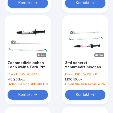
Kontakt
Kontakt
Zahnmedizinisches
3ml scherzt
Loch weiße Farb-Pit
zahnmedizinisches
And Fissure Sealant
Loch Pit And Fissure
Preis:
USD5.5-USD7.0
Preis:
USD5.5-USD7.0
Fors mit Verpackung
Sealant Fors mit
MOQ:
50box
MOQ:
50box
1.2g
weißer Farbe
Holen Sie sich aktuelle Preis
Holen Sie sich aktuelle Preis
Kontakt
Kontakt