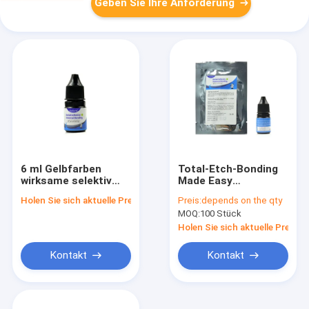
Geben Sie Ihre Anforderung
6 ml Gelbfarben
Total-Etch-Bonding
wirksame selektiv
Made Easy
geätzte
Kernmaterialien mit
Holen Sie sich aktuelle Preis
Preis:
depends on the qty
Zahnklebstoffe für
zahnärztlichen
MOQ:
100 Stück
direkte und indirekte
Klebstoffen für
Restaurierungsverfahren
direkte und indirekte
Holen Sie sich aktuelle Preis
mit ISO
Restaurierungen
Kontakt
Kontakt