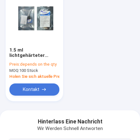
1.5 ml
lichtgehärteter
Zahnklebstoffe für
Preis:
depends on the qty
direkte und indirekte
MOQ:
100 Stück
Wiederherstellung
mit gelber Farbe
Holen Sie sich aktuelle Preis
Kontakt
Zu Hause
Produkte
Hinterlass Eine Nachricht
Wir Werden Schnell Antworten
Über uns