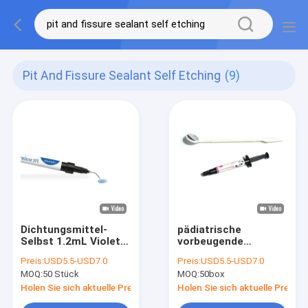
Pit And Fissure Sealant Self Etching
(9)
Dichtungsmittel-
pädiatrische
Selbst 1.2mL Violet
vorbeugende
Color Pit And
Zahnheilkunde 1.5g
Preis:
USD5.5-USD7.0
Preis:
USD5.5-USD7.0
Fissure, der
Pit And Fissure
MOQ:
50 Stück
MOQ:
50box
Lichthärtung ätzt
Sealant For
Holen Sie sich aktuelle Preis
Holen Sie sich aktuelle Preis