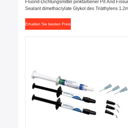
Fluorid-Dichtungsmittel pinkfarbener Pit And Fissu
Sealant dimethacrylate Glykol des Triäthylens 1.2
Erhalten Sie besten Preis