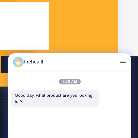
I-rehealth
Senden Sie
9:10 AM
Good day, what product are you looking 
for?
Kontakt Mit Uns
amyyuan@i-rehealth.com
86-28-85468623