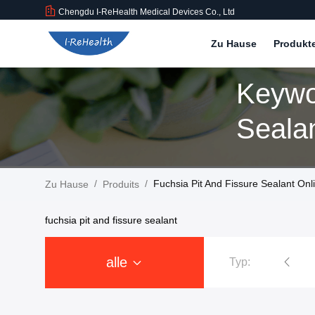
Chengdu I-ReHealth Medical Devices Co., Ltd
Zu Hause
Produkt
Keywo
Sealan
/
/
Fuchsia Pit And Fissure Sealant Onl
Zu Hause
Produits
fuchsia pit and fissure sealant
alle
Typ:
Zahnmedizinischer Fluorid-Lack