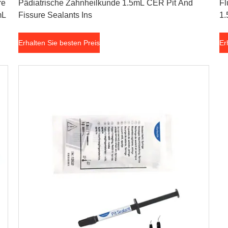
re
Pädiatrische Zahnheilkunde 1.5mL CER Pit And
Fl
mL
Fissure Sealants Ins
1.
Erhalten Sie besten Preis
Er