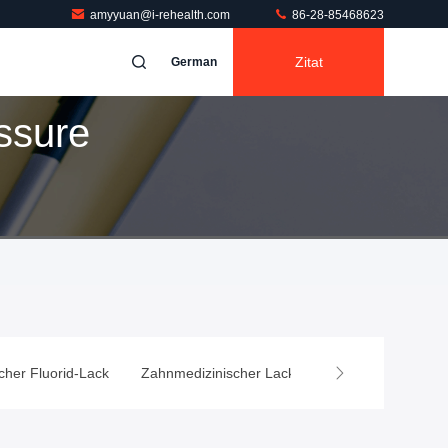
amyyuan@i-rehealth.com
86-28-85468623
Zitat
German
ssure
scher Fluorid-Lack
Zahnmedizinischer Lack für empfindliche Zähne