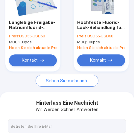
Werksbesichtigung
Qualitätskontrolle
Langlebige Freigabe-
Hochfeste Fluorid-
Natriumfluorid-
Lack-Behandlung für
Kontakt mit uns
Behandlung für den
Kinder mit CER
Preis:
USD55-USD60
Preis:
USD55-USD60
Zahnpflegen der
MOQ:
100pcs
MOQ:
100pcs
Kinder
Neuigkeiten
Holen Sie sich aktuelle Preis
Holen Sie sich aktuelle Preis
Blog
Kontakt
Kontakt
Sehen Sie mehr an
Zahnmedizinischer Fluorid-Lack
Natriumfluorid-Lack
Hinterlass Eine Nachricht
Wir Werden Schnell Antworten
Fluorid-Behandlung für Kinder
Pädiatrischer Fluorid-Lack