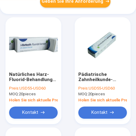
Geben Sie Ihre Anforderung
Natürliches Harz-
Pädiatrische
Fluorid-Behandlung
Zahnheilkunde-
für
aktueller Fluorid-
Preis:
USD55-USD60
Preis:
USD55-USD60
Kinderpädiatrischen
Lack für die
MOQ:
20pieces
MOQ:
20pieces
Fluoridlack
Entmineralisierung
10g des Kindes
Holen Sie sich aktuelle Preis
Holen Sie sich aktuelle Preis
Kontakt
Kontakt