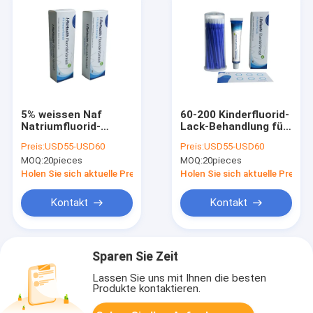
5% weissen Naf
60-200 Kinderfluorid-
Natriumfluorid-
Lack-Behandlung für
Behandlung für
Zahn-Empfindlichkeit
Preis:
USD55-USD60
Preis:
USD55-USD60
Kinder die schnell
MOQ:
20pieces
MOQ:
20pieces
trocknenden Stellen
Holen Sie sich aktuelle Preis
Holen Sie sich aktuelle Preis
Kontakt
Kontakt
Sparen Sie Zeit
Lassen Sie uns mit Ihnen die besten
Produkte kontaktieren.