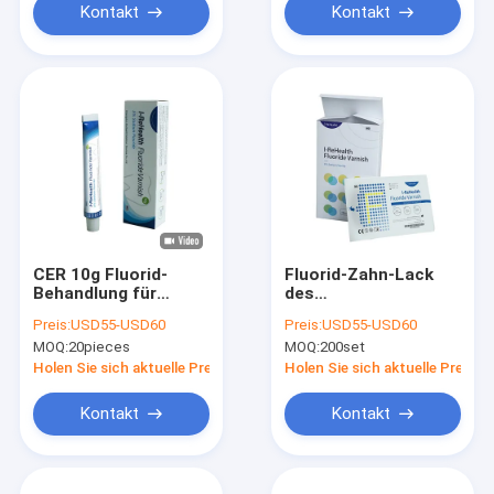
Kontakt
Kontakt
CER 10g Fluorid-
Fluorid-Zahn-Lack
Behandlung für
des
Kinderzahnverfall I
Natrium22600ppm
Preis:
USD55-USD60
Preis:
USD55-USD60
ReHealth
für empfindliche
MOQ:
20pieces
MOQ:
200set
Zahn-Orthodontie
Holen Sie sich aktuelle Preis
Holen Sie sich aktuelle Preis
Kontakt
Kontakt