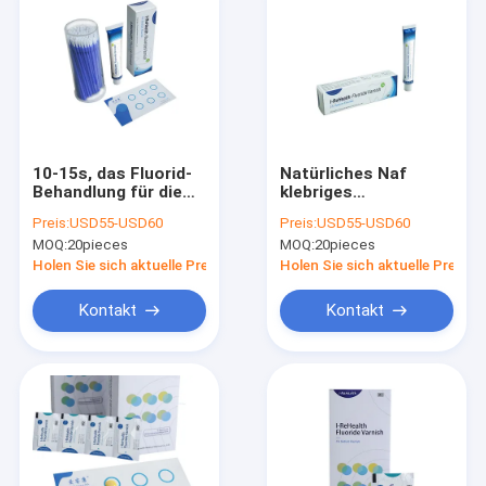
10-15s, das Fluorid-
Natürliches Naf
Behandlung für die
klebriges
Zahn-süßes Aroma
zahnmedizinisches
Preis:
USD55-USD60
Preis:
USD55-USD60
CER der Kinder
Lack-Fluorid des
MOQ:
20pieces
MOQ:
20pieces
kuriert
Harz-5% verhindern
Zahnverfall
Holen Sie sich aktuelle Preis
Holen Sie sich aktuelle Preis
Kontakt
Kontakt
Zu Hause
Produkte
Über uns