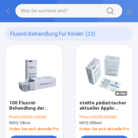
Fluorid-Behandlung Für Kinder
(23)
100 Fluorid-
stellte pädiatrischer
Behandlung der
aktueller Applic
Taschen-22600ppm
Fluorid-Lack 10 0.5g
Preis:
USD55-USD60
Preis:
USD55-USD60
für
unterschiedliche
MOQ:
10box
MOQ:
200set
Kinderverhinderungs-
Ausrüstungen ein
Zahnkaries
Holen Sie sich aktuelle Preis
Holen Sie sich aktuelle Preis