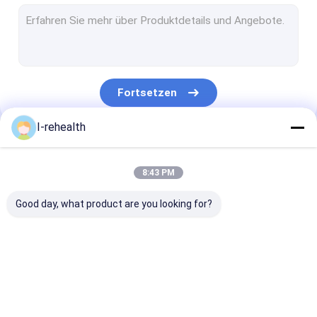
Zahnmedizinischer Lack für empfindliche Zähne
Fluorid-Lack für Erwachsene
Profluorid-Lack
Fortsetzen
Fluorid-Zahn-Lack
I-rehealth
Zähne lackieren Schutz
Unsere Kategorien
Fluorid-Dichtungsmittel
8:43 PM
Pit And Fissure Sealant
Good day, what product are you looking for?
Harz basierte Dichtungsmittel
Zahnbelag-Indikator
Zahnmedizinischer
Natriumfluorid-Lack
Fluorid-Behan
Zahnmedizinischer Fluorid-Schaum
Fluorid-Lack
für Kinder