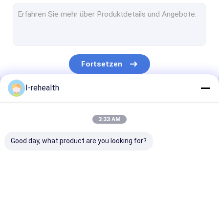
Fluorid-Lack für Erwachsene
Profluorid-Lack
Fluorid-Zahn-Lack
Fortsetzen
Zähne lackieren Schutz
I-rehealth
Fluorid-Dichtungsmittel
Unsere Kategorien
Pit And Fissure Sealant
3:33 AM
Harz basierte Dichtungsmittel
Good day, what product are you looking for?
Zahnbelag-Indikator
Zahnmedizinischer Fluorid-Schaum
Zahnmedizinischer
Natriumfluorid-Lack
Fluorid-Behan
Wurzelkanaltherapie
Fluorid-Lack
für Kinder