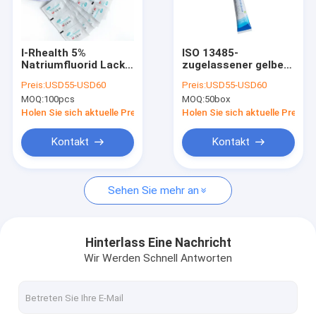
Werksbesichtigung
Qualitätskontrolle
I-Rhealth 5%
ISO 13485-
Natriumfluorid Lack
zugelassener gelber
Kontakt mit uns
schützt Kinder vor
5%iger
Preis:
USD55-USD60
Preis:
USD55-USD60
Verwesungen
Natriumfluorid-Lack
MOQ:
100pcs
MOQ:
50box
für die Zahnmedizin
Neuigkeiten
Holen Sie sich aktuelle Preis
Holen Sie sich aktuelle Preis
Kontakt
Kontakt
Zahnmedizinischer Fluorid-Lack
Sehen Sie mehr an
Natriumfluorid-Lack
Fluorid-Behandlung für Kinder
Hinterlass Eine Nachricht
Wir Werden Schnell Antworten
Pädiatrischer Fluorid-Lack
Zahnmedizinischer Lack für empfindliche Zähne