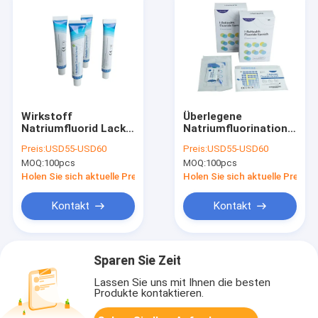
Wirkstoff
Überlegene
Natriumfluorid Lack
Natriumfluorination
zur Zahnstärke
Lack mit
Preis:
USD55-USD60
Preis:
USD55-USD60
Natriumfluorid für
MOQ:
100pcs
MOQ:
100pcs
Weißbeschichtung
Bedürfnisse
Holen Sie sich aktuelle Preis
Holen Sie sich aktuelle Preis
Kontakt
Kontakt
Sparen Sie Zeit
Lassen Sie uns mit Ihnen die besten
Produkte kontaktieren.