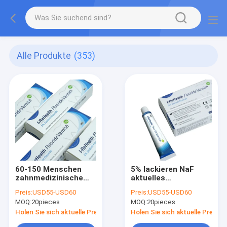
Alle Produkte
(353)
60-150 Menschen
5% lackieren NaF
zahnmedizinische
aktuelles
Lack-Fluorid-
Natriumfluorid
Preis:
USD55-USD60
Preis:
USD55-USD60
Behandlung für
Verhinderungs-frühe
MOQ:
20pieces
MOQ:
20pieces
Kindermelonen-
Karies I ReHealth
Aroma
Holen Sie sich aktuelle Preis
Holen Sie sich aktuelle Preis