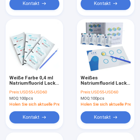
Kontakt
Kontakt
Weiße Farbe 0,4 ml
Weißes
Natriumfluorid Lack
Natriumfluorid Lack
mit 5% Natrium für
Flüssigkeit I-Rhealth
Preis:
USD55-USD60
Preis:
USD55-USD60
Zahnbehandlungen
S für kühle und
MOQ:
100pcs
MOQ:
100pcs
trockene Lagerung
Holen Sie sich aktuelle Preis
Holen Sie sich aktuelle Preis
Kontakt
Kontakt