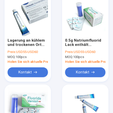
Lagerung an kühlem
0.5g Natriumfluorid
und trockenen Ort
Lack enthält
Natriumfluorid Lack
Natriumfluorid mit
Preis:
USD55-USD60
Preis:
USD55-USD60
Langlebigkeit
CE-Zertifikat
MOQ:
100pcs
MOQ:
100pcs
Holen Sie sich aktuelle Preis
Holen Sie sich aktuelle Preis
Kontakt
Kontakt
Zu Hause
Produkte
Über uns