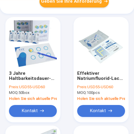
Geben Sie Ihre Anforderung
3 Jahre
Effektiver
Haltbarkeitsdauer-
Natriumfluorid-Lack
Natriumfluorid-Lack-
für kühle und
Preis:
USD55-USD60
Preis:
USD55-USD60
in 0.5g, das mit
trockene Lagerung
MOQ:
50box
MOQ:
100pcs
Melonen-
Bevorzugung
Holen Sie sich aktuelle Preis
Holen Sie sich aktuelle Preis
verpackt
Kontakt
Kontakt