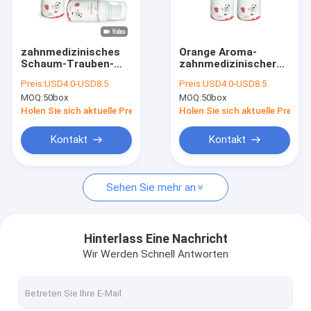
Werksbesichtigung
Qualitätskontrolle
zahnmedizinisches
Orange Aroma-
Schaum-Trauben-
zahnmedizinischer
Kontakt mit uns
Aroma des Fluorid-
Fluorid-Schaum
Preis:
USD4.0-USD8.5
Preis:
USD4.0-USD8.5
200ml für schlechte
125ml für
MOQ:
50box
MOQ:
50box
Zähne mit ISO
Kinderzähne
Neuigkeiten
Holen Sie sich aktuelle Preis
Holen Sie sich aktuelle Preis
Kontakt
Kontakt
Zahnmedizinischer Fluorid-Lack
Sehen Sie mehr an
Natriumfluorid-Lack
Fluorid-Behandlung für Kinder
Hinterlass Eine Nachricht
Wir Werden Schnell Antworten
Pädiatrischer Fluorid-Lack
Zahnmedizinischer Lack für empfindliche Zähne