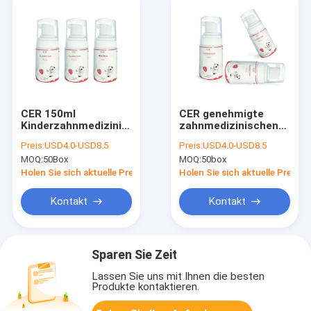
CER 150ml
CER genehmigte
Kinderzahnmedizinisches
zahnmedizinischen
Fluorid-Schaum-
Schaum des Fluorid-
Preis:
USD4.0-USD8.5
Preis:
USD4.0-USD8.5
Melonen-Aroma mit
120ml mit
MOQ:
50Box
MOQ:
50box
Natrium
Erdbeeraroma
Holen Sie sich aktuelle Preis
Holen Sie sich aktuelle Preis
Kontakt
Kontakt
Sparen Sie Zeit
Lassen Sie uns mit Ihnen die besten
Produkte kontaktieren.