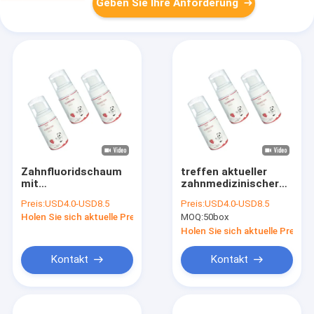
Geben Sie Ihre Anforderung
Zahnfluoridschaum
treffen aktueller
mit
zahnmedizinischer
Erdbeergeschmack
Schaum des Fluorid-
Preis:
USD4.0-USD8.5
Preis:
USD4.0-USD8.5
enthält 1,23 % Fluorid
125ml auf Zähne
Holen Sie sich aktuelle Preis
MOQ:
50box
mit 125 ml
zweimal täglich zu
Holen Sie sich aktuelle Preis
Kontakt
Kontakt