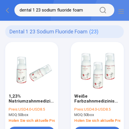
Dental 1 23 Sodium Fluoride Foam
(23)
1,23%
Weiße
Natriumzahnmedizinischer
Farbzahnmedizinisches
Fluorid-Schaum mit
Fluorid-Schaum-
Preis:
USD4.0-USD8.5
Preis:
USD4.0-USD8.5
Melonen-Aroma
Erdbeeraroma mit
MOQ:
50box
MOQ:
50box
Natrium
Holen Sie sich aktuelle Preis
Holen Sie sich aktuelle Preis