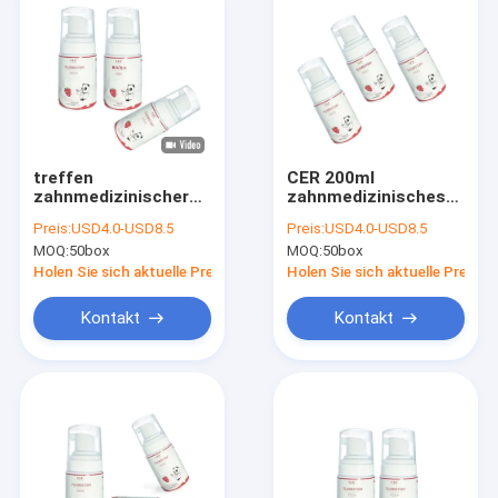
treffen
CER 200ml
zahnmedizinischer
zahnmedizinisches
Schaum des Fluorid-
Fluorid-Schaum-
Preis:
USD4.0-USD8.5
Preis:
USD4.0-USD8.5
125ml auf Zähne
Erdbeeraroma für
MOQ:
50box
MOQ:
50box
zweimal täglich
empfindliche Zähne
Berufszahnpflege zu
Holen Sie sich aktuelle Preis
Holen Sie sich aktuelle Preis
Kontakt
Kontakt
Zu Hause
Produkte
Über uns