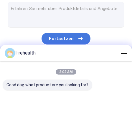
Fluorid-Lack für Erwachsene
Profluorid-Lack
Fluorid-Zahn-Lack
Fortsetzen
Zähne lackieren Schutz
I-rehealth
Fluorid-Dichtungsmittel
Unsere Kategorien
Pit And Fissure Sealant
3:02 AM
Harz basierte Dichtungsmittel
Good day, what product are you looking for?
Zahnbelag-Indikator
Zahnmedizinischer Fluorid-Schaum
Zahnmedizinischer
Natriumfluorid-Lack
Fluorid-Behan
Wurzelkanaltherapie
Fluorid-Lack
für Kinder