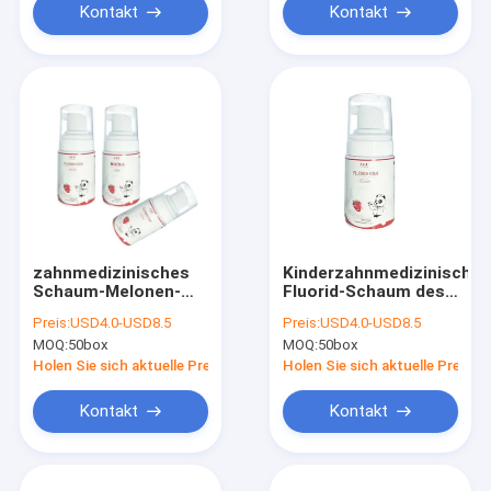
Kontakt
Kontakt
zahnmedizinisches
Kinderzahnmedizinischer
Schaum-Melonen-
Fluorid-Schaum des
Aroma des Fluorid-
Natrium180ml 1,23%
Preis:
USD4.0-USD8.5
Preis:
USD4.0-USD8.5
125ml mit Natrium
mit Melonen-Aroma
MOQ:
50box
MOQ:
50box
1,23% für
Kinderschlechten
Holen Sie sich aktuelle Preis
Holen Sie sich aktuelle Preis
Zahn
Kontakt
Kontakt