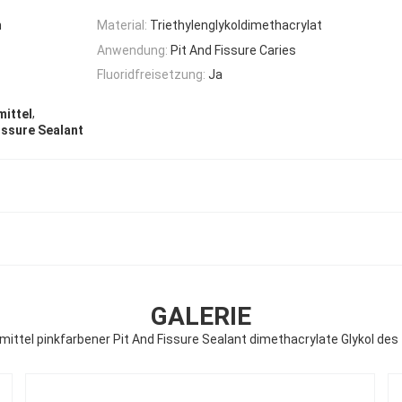
h
Material:
Triethylenglykoldimethacrylat
Anwendung:
Pit And Fissure Caries
Fluoridfreisetzung:
Ja
,
mittel
issure Sealant
GALERIE
mittel pinkfarbener Pit And Fissure Sealant dimethacrylate Glykol des