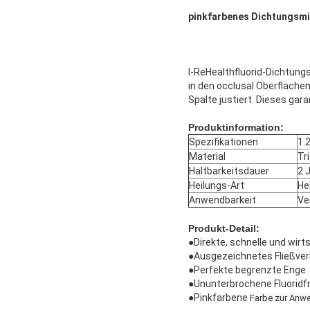
pinkfarbenes Dichtungsmit
I-ReHealthfluorid-Dichtung
in den occlusal Oberflächen
Spalte justiert. Dieses gara
Produktinformation:
Spezifikationen
1.
Material
Tr
Haltbarkeitsdauer
2 
Heilungs-Art
He
Anwendbarkeit
Ve
Produkt-Detail:
●
Direkte, schnelle und wir
●Ausgezeichnetes Fließver
●Perfekte begrenzte Enge
●Ununterbrochene Fluoridf
●Pinkfarbene
Farbe zur Anw