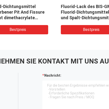
d-Dichtungsmittel
Fluorid-Lack des BIS-
rbener Pit And Fissure
Fluorid-Dichtungsmitte
nt dimethacrylate
und Spalt-Dichtungsmit
 des Triäthylens 1.2mL
Bestpreis
Bestpreis
EHMEN SIE KONTAKT MIT UNS AU
Nachricht: