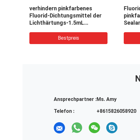
verhindern pinkfarbenes
Fluori
Fluorid-Dichtungsmittel der
pinkfa
Lichthärtungs-1.5mL
Seala
Zahnverfall bakterielles
Glykol
Abnutzung CER
Bestpreis
N
Ansprechpartner :
Ms. Amy
Telefon :
+8615826058920