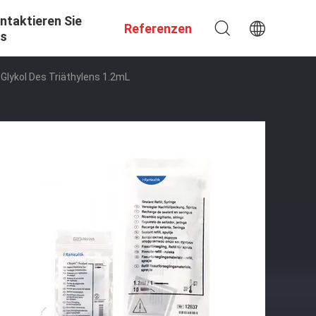
ntaktieren Sie
Referenzen
s
 Glykol Des Triäthylens 1.2mL