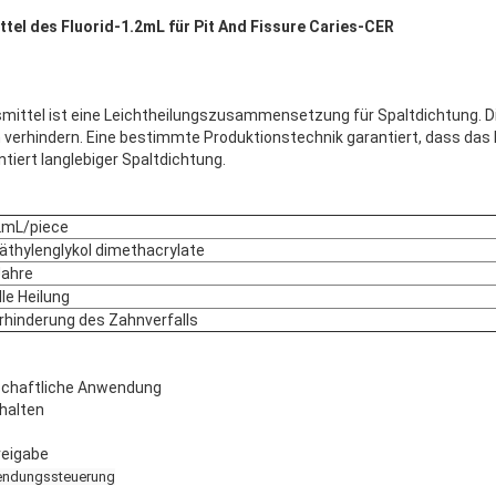
tel des Fluorid-1.2mL für Pit And Fissure Caries-CER
smittel ist eine Leichtheilungszusammensetzung für Spaltdichtung. Die
 verhindern. Eine bestimmte Produktionstechnik garantiert, dass das M
ntiert langlebiger Spaltdichtung.
2mL/piece
iäthylenglykol dimethacrylate
Jahre
lle Heilung
rhinderung des Zahnverfalls
tschaftliche Anwendung
halten
reigabe
endungssteuerung