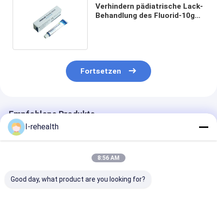
Verhindern pädiatrische Lack-
Behandlung des Fluorid-10g
für Kinder Zahnkaries
Fortsetzen
Empfohlene Produkte
I-rehealth
8:56 AM
Good day, what product are you looking for?
CE-Fluoridlacke für
Melonen-Aroma-
verhindern sch
Kinder- und
pädiatrischer 5%
trocknender