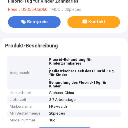
Fluorid-10g für Kinder Zahnkaries
Preis：USD55-USD60
MOQ：20pieces
Bestpreis
Kontakt
Produkt-Beschreibung
Fluorid-Behandlung für
Kinderzahnkaries
,
pädiatrischer Lack des Fluorid-10g
Ausgesucht
für Kinder
,
Behandlung des Fluorid-10g für
Kinder
Herkunftsort
Sichuan, China
Lieferzeit
3-7 Arbeitstage
Markenname
I-ReHealth
Min Bestellmenge
20pieces
Modellnummer
10g