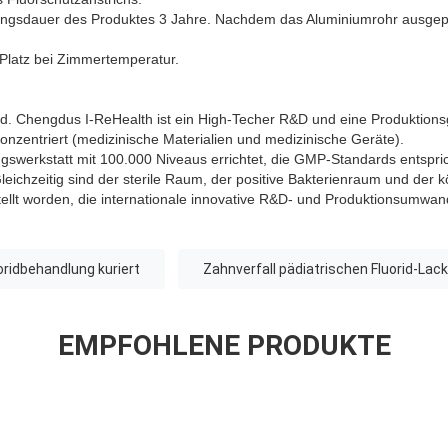
ungsdauer des Produktes 3 Jahre. Nachdem das Aluminiumrohr ausgepa
 Platz bei Zimmertemperatur.
d. Chengdus I-ReHealth ist ein High-Techer R&D und eine Produktionsg
nzentriert (medizinische Materialien und medizinische Geräte).
ngswerkstatt mit 100.000 Niveaus errichtet, die GMP-Standards entspri
leichzeitig sind der sterile Raum, der positive Bakterienraum und der 
llt worden, die internationale innovative R&D- und Produktionsumwand
oridbehandlung kuriert
Zahnverfall pädiatrischen Fluorid-Lack
EMPFOHLENE PRODUKTE