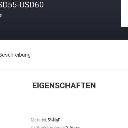
SD55-USD60
is
Beschreibung
EIGENSCHAFTEN
Material:
5%NaF
Haltbarkeitsdauer:
3 Jahre