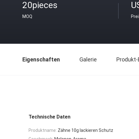
20pieces
U
MOQ
Pre
Eigenschaften
Galerie
Produkt-
Technische Daten
Produktname:
Zähne 10g lackieren Schutz
Geschmack:
Melonen-Aroma