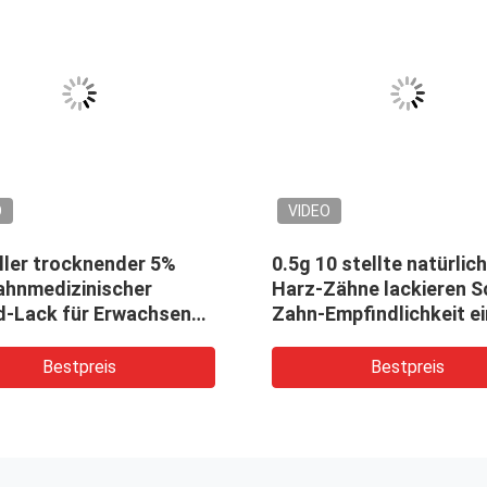
O
VIDEO
ller trocknender 5%
0.5g 10 stellte natürlic
ahnmedizinischer
Harz-Zähne lackieren S
id-Lack für Erwachsene
Zahn-Empfindlichkeit ei
ndern Zahnkaries
Bestpreis
Bestpreis