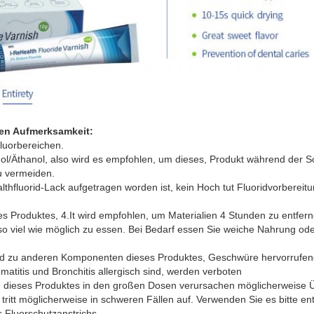
en Aufmerksamkeit:
luorbereichen.
ohol/Äthanol, also wird es empfohlen, um dieses, Produkt während der 
u vermeiden.
thfluorid-Lack aufgetragen worden ist, kein Hoch tut Fluoridvorbereitun
s Produktes, 4.It wird empfohlen, um Materialien 4 Stunden zu entfern
o viel wie möglich zu essen. Bei Bedarf essen Sie weiche Nahrung od
und zu anderen Komponenten dieses Produktes, Geschwüre hervorrufe
atitis und Bronchitis allergisch sind, werden verboten
 dieses Produktes in den großen Dosen verursachen möglicherweise Ü
tritt möglicherweise in schweren Fällen auf. Verwenden Sie es bitte e
Fluorschutzanstrichs.