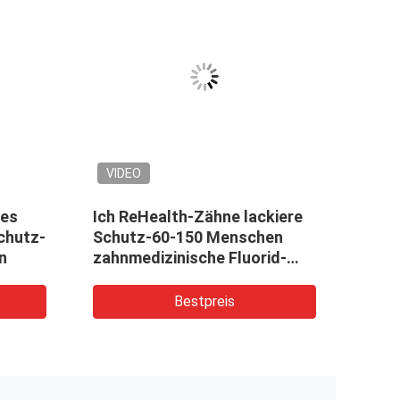
VIDEO
VID
hes
Ich ReHealth-Zähne lackiere
lack
chutz-
Schutz-60-150 Menschen
Zähn
n
zahnmedizinische Fluorid-
CER 
Behandlung
Bestpreis