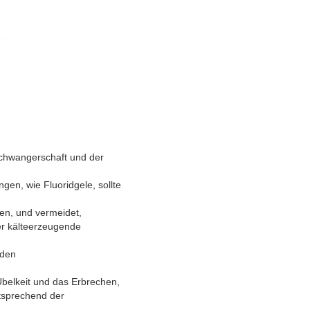
Schwangerschaft und der
gen, wie Fluoridgele, sollte
en, und vermeidet,
er kälteerzeugende
nden
belkeit und das Erbrechen,
ntsprechend der