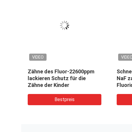
VIDEO
VIDE
Zähne des Fluor-22600ppm
Schne
lackieren Schutz für die
NaF z
ck
Zähne der Kinder
Fluor
verhi
Bestpreis