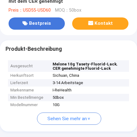
mit dem CER genehmigt
Preis：USD55-USD60
MOQ：50box
Bestpreis
Kontakt
Produkt-Beschreibung
,
Melone 10g Tasety-Fluorid-Lack
Ausgesucht
CER genehmigte Fluorid-Lack
Herkunftsort
Sichuan, China
Lieferzeit
3-14 Arbeitstage
Markenname
I-ReHealth
Min Bestellmenge
50box
Modellnummer
10G
Sehen Sie mehr an