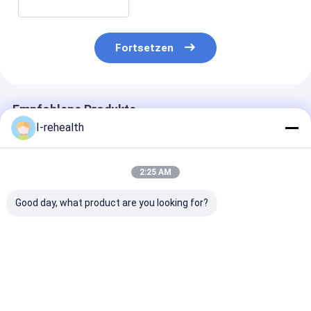
Fortsetzen
Empfohlene Produkte
I-rehealth
2:25 AM
Good day, what product are you looking for?
NaF pädiatrisches
CER 22600ppm
Fluorid-Lack 
Fluorid-
Fluorid-
22600ppm Mel
zahnmedizinischer
zahnmedizinischer
ISO 10g für
Lack des Melonen-
Lack für
zahnmedizini
Aroma-5% für
empfindliche Zähne
schlechtes Lo
Bestpreis
Bestpreis
Bestprei
empfindliche Zähne
aktuelles Applic
10g