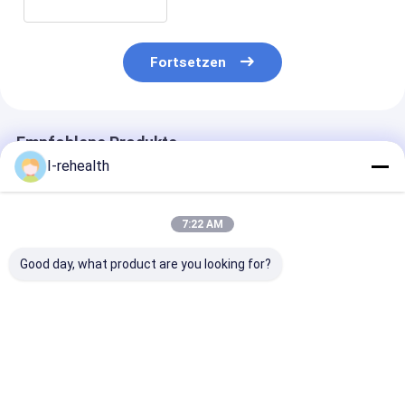
Fortsetzen
Empfohlene Produkte
I-rehealth
7:22 AM
Good day, what product are you looking for?
Einfache 0,5g
Fruchtiger Fluorid-
Ich ReHealth-
Verpackung
Lack des Geruch-5%
Natriumfluori
Natriumfluorid Lack
Sodiume für Kind
Lack-Zahnverf
Die wesentliche
Fluorid-Behan
Zahnbehandlung für
Bestpreis
Bestpreis
Bestprei
eine lebenslange
Mundgesundheit mit