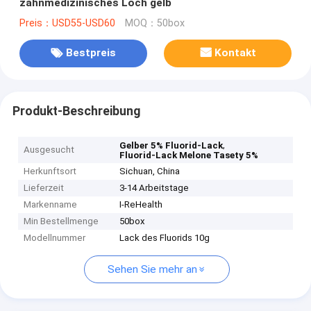
zahnmedizinisches Loch gelb
Preis：USD55-USD60
MOQ：50box
Bestpreis
Kontakt
Produkt-Beschreibung
,
Gelber 5% Fluorid-Lack
Ausgesucht
Fluorid-Lack Melone Tasety 5%
Herkunftsort
Sichuan, China
Lieferzeit
3-14 Arbeitstage
Markenname
I-ReHealth
Min Bestellmenge
50box
Modellnummer
Lack des Fluorids 10g
Sehen Sie mehr an