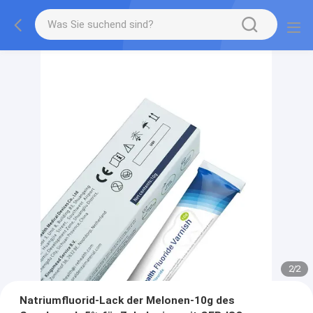
2
/
2
Natriumfluorid-Lack der Melonen-10g des