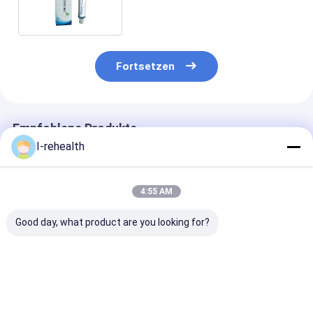
Fortsetzen
Empfohlene Produkte
I-rehealth
4:55 AM
Good day, what product are you looking for?
schnelle trocknende
Ich Zahnheilkunde-
Fluorid-Lack 0
zahnmedizinische
Fluorid-Zahn-Lack
Natriumfür
Zahnverfall-Fluorid-
ReHealth
empfindlichen
Behandlung des
pädiatrischer für
Kasten der Za
Fluorid-10-15s des
empfindliche Zähne
100PK/
Bestpreis
Bestpreis
Bestprei