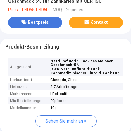
Geschmack-5% für Zahnkaries mit CER-ISO
Preis：USD55-USD60
MOQ：20pieces
Bestpreis
Kontakt
Produkt-Beschreibung
Natriumfluorid-Lack des Melonen-
Geschmack-5%
Ausgesucht
,
,
CER Natriumfluorid-Lack
Zahnmedizinischer Fluorid-Lack 10g
Herkunftsort
Chengdu, China
Lieferzeit
3-7 Arbeitstage
Markenname
I-ReHealth
Min Bestellmenge
20pieces
Modellnummer
10g
Sehen Sie mehr an