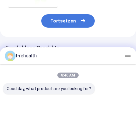
Fortsetzen
Empfohlene Produkte
I-rehealth
8:46 AM
Good day, what product are you looking for?
Kieferorthopädisches
Orthodontik
6. Generation
Klebeset mit 6 ml
Zahnklebstoff mit
Selbstritz-
Vorbehandlungslösung
erhöhtem
Bindungssyst
und 4 g
Bindungsfestigkeit
Zahnklebstoff
lichthärtendem
für 5 ml
MPa
Bestpreis
Bestpreis
Bestprei
Komposit-Kleber für
Bindungsfestig
Direktbondingsystem
und reduzierte