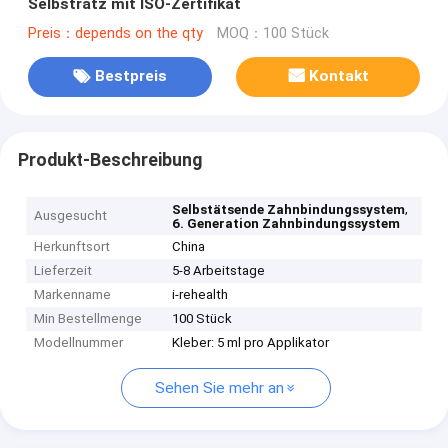
Selbstratz mit ISO-Zertifikat
Preis：depends on the qty
MOQ：100 Stück
Bestpreis
Kontakt
Produkt-Beschreibung
,
Selbstätsende Zahnbindungssystem
Ausgesucht
6. Generation Zahnbindungssystem
Herkunftsort
China
Lieferzeit
5-8 Arbeitstage
Markenname
i-rehealth
Min Bestellmenge
100 Stück
Modellnummer
Kleber: 5 ml pro Applikator
Sehen Sie mehr an