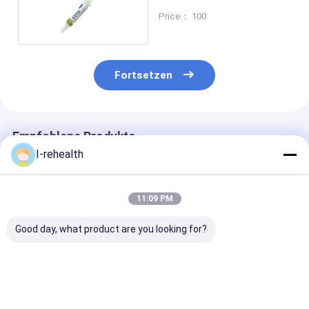
für schwere
Price： 100
Zahninfektionen
Fortsetzen
Empfohlene Produkte
I-rehealth
11:09 PM
Good day, what product are you looking for?
Vorgemischte
Doppelmekanismen
Zahnwurzelfül
Calciumhydroxid-
von antibakteriell
für Kinder |
Paste mit Jodoform
und
Iodoform-
- 2g pro Spritze
entzündungshemmend
Calciumhydrox