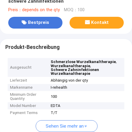
schwere Zahninfektionen
Preis：depends on the qty
MOQ：100
Bestpreis
Kontakt
Produkt-Beschreibung
,
Schmerzlose Wurzelkanaltherapie
,
Wurzelkanaltherapie
Ausgesucht
Schwere Zahninfektionen
Wurzelkanaltherapie
Lieferzeit
Abhängig von der qty
Markenname
I-rehealth
Minimum Order
100
Quantity
Model Number
EDTA
Payment Terms
T/T
Sehen Sie mehr an