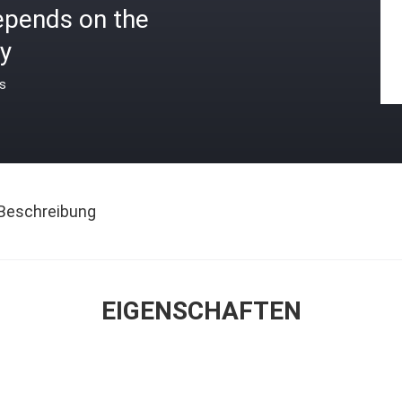
epends on the
y
is
Beschreibung
EIGENSCHAFTEN