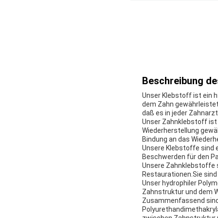
Beschreibung de
Unser Klebstoff ist ein
dem Zahn gewährleistet.
daß es in jeder Zahnarzt
Unser Zahnklebstoff ist 
Wiederherstellung gewäh
Bindung an das Wiederhe
Unsere Klebstoffe sind 
Beschwerden für den Pa
Unsere Zahnklebstoffe s
Restaurationen.Sie sind
Unser hydrophiler Polym
Zahnstruktur und dem Wi
Zusammenfassend sind u
Polyurethandimethakryla