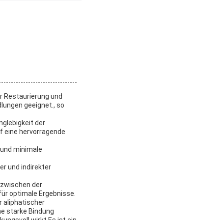
er Restaurierung und
lungen geeignet., so
nglebigkeit der
f eine hervorragende
 und minimale
r und indirekter
 zwischen der
ür optimale Ergebnisse.
 aliphatischer
ne starke Bindung