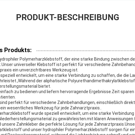
PRODUKT-BESCHREIBUNG
s Produkts:
 hydrophiler Polymerharzklebstoff, der eine starke Bindung zwischen d
Unser universeller Klebstoff ist perfekt für verschiedene Zahnbehand
praxis ein unverzichtbares Werkzeug ist.
speziell entwickelt, um eine starke Verbindung zu schaffen, die die La
rleistet.,Während der aliphatische Polyurethandimethakrylatklebstof
rstellungsmaterial bietet.
einfach zu bedienen und liefern hervorragende Ergebnisse.Zeit sparen
tienten.
ind perfekt für verschiedene Zahnbehandlungen, einschließlich direkte
 ein wesentliches Werkzeug für jede Zahnarztpraxis..
erharzklebstoff wurde speziell entwickelt, um eine starke Verbindung
ederherstellungsmaterial zu gewährleisten.mit klaren Anweisungen f
nsere Zahnkleber die perfekte Lösung für jede Zahnarztpraxis.Unser
tklebstoff und unser hydrophiler Polymerharzklebstoff sorgen für ei