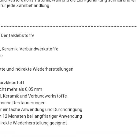
nd Restorationsmaterial, während die Lichtgehärtung schnell und wirku
für jede Zahnbehandlung..
 Dentalklebstoffe
ll, Keramik, Verbundwerkstoffe
te
kte und indirekte Wiederherstellungen
arzklebstoff
nicht mehr als 0,05 mm
l, Keramik und Verbundwerkstoffe
etische Restaurierungen
für einfache Anwendung und Durchdringung
n 12 Monaten bei langfristiger Anwendung
ndirekte Wiederherstellung geeignet