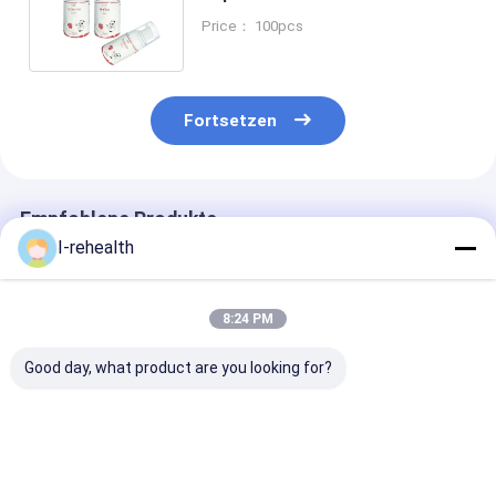
den Zahnarzt mit
Price： 100pcs
Erdbeergeschmack
Fortsetzen
Empfohlene Produkte
I-rehealth
8:24 PM
Good day, what product are you looking for?
3 Jahre Garantie
Zahnfluoridschaum
treffen
1,23 %
mit
zahnmedizinis
fluoridhaltiger
Erdbeergeschmack
Schaum des Fl
topischer Schaum
enthält 1,23 %
125ml auf Zäh