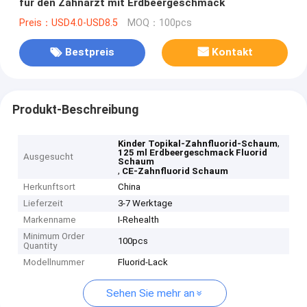
für den Zahnarzt mit Erdbeergeschmack
Preis：USD4.0-USD8.5
MOQ：100pcs
Bestpreis
Kontakt
Produkt-Beschreibung
,
Kinder Topikal-Zahnfluorid-Schaum
125 ml Erdbeergeschmack Fluorid
Ausgesucht
Schaum
,
CE-Zahnfluorid Schaum
Herkunftsort
China
Lieferzeit
3-7 Werktage
Markenname
I-Rehealth
Minimum Order
100pcs
Quantity
Modellnummer
Fluorid-Lack
Sehen Sie mehr an